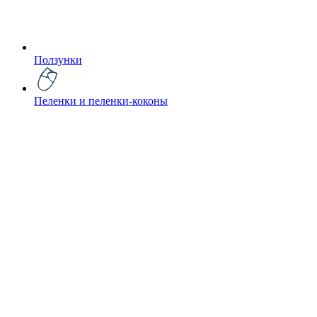
Ползунки
Пеленки и пеленки-коконы