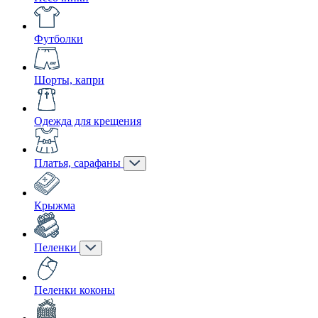
Футболки
Шорты, капри
Одежда для крещения
Платья, сарафаны
Крыжма
Пеленки
Пеленки коконы