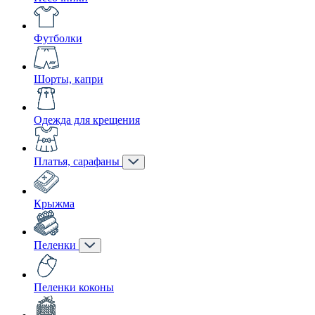
Футболки
Шорты, капри
Одежда для крещения
Платья, сарафаны
Крыжма
Пеленки
Пеленки коконы