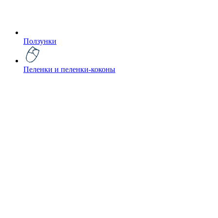
Ползунки
Пеленки и пеленки-коконы