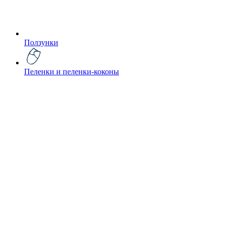
Ползунки
Пеленки и пеленки-коконы