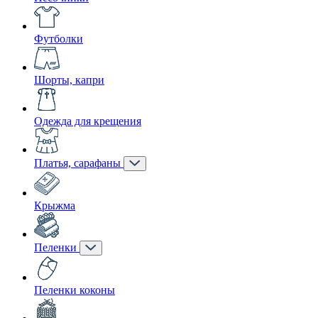
Футболки
Шорты, капри
Одежда для крещения
Платья, сарафаны
Крыжма
Пеленки
Пеленки коконы