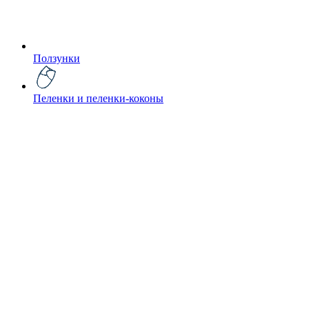
Ползунки
Пеленки и пеленки-коконы