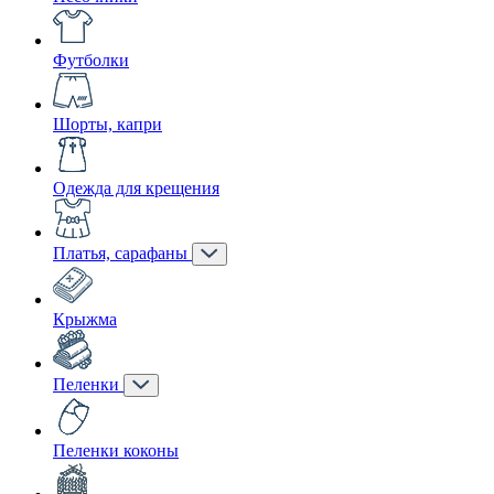
Футболки
Шорты, капри
Одежда для крещения
Платья, сарафаны
Крыжма
Пеленки
Пеленки коконы