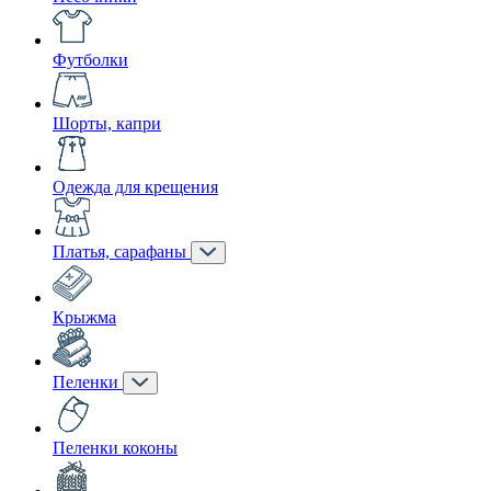
Футболки
Шорты, капри
Одежда для крещения
Платья, сарафаны
Крыжма
Пеленки
Пеленки коконы