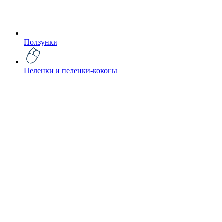
Ползунки
Пеленки и пеленки-коконы