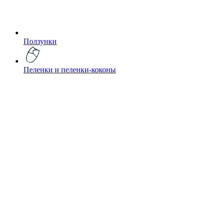
Ползунки
Пеленки и пеленки-коконы