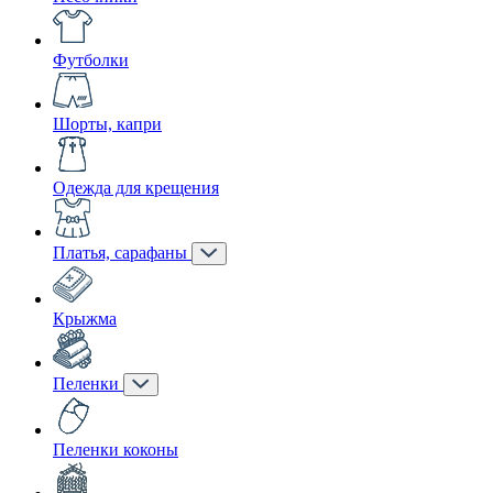
Футболки
Шорты, капри
Одежда для крещения
Платья, сарафаны
Крыжма
Пеленки
Пеленки коконы