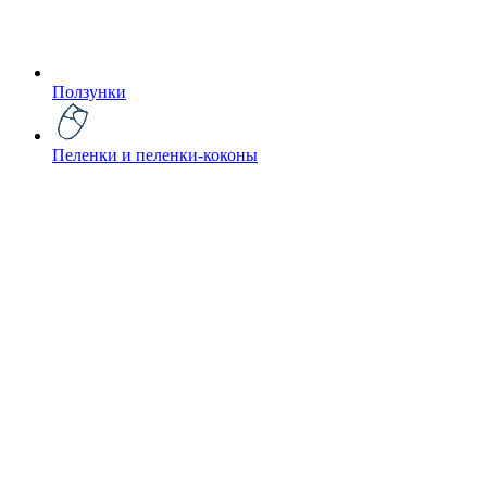
Ползунки
Пеленки и пеленки-коконы