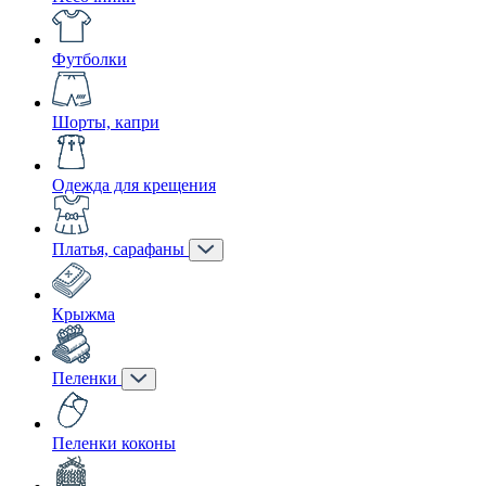
Футболки
Шорты, капри
Одежда для крещения
Платья, сарафаны
Крыжма
Пеленки
Пеленки коконы