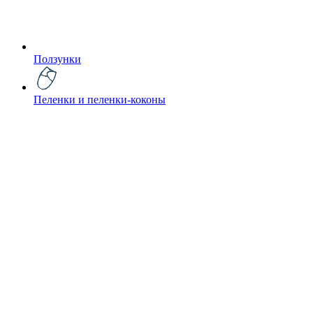
Ползунки
Пеленки и пеленки-коконы