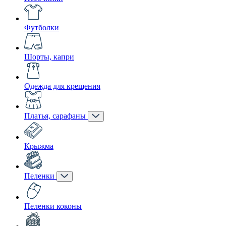
Футболки
Шорты, капри
Одежда для крещения
Платья, сарафаны
Крыжма
Пеленки
Пеленки коконы