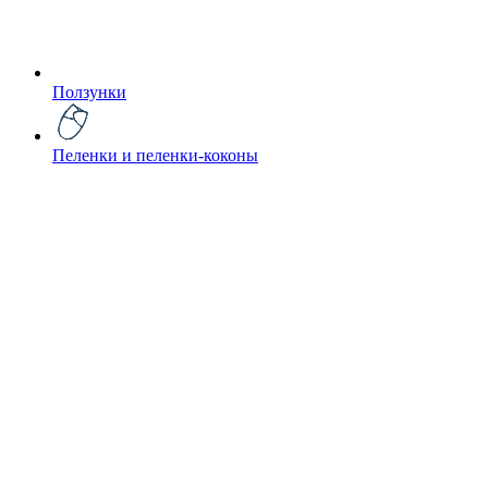
Ползунки
Пеленки и пеленки-коконы