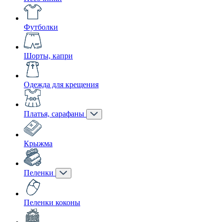
Футболки
Шорты, капри
Одежда для крещения
Платья, сарафаны
Крыжма
Пеленки
Пеленки коконы