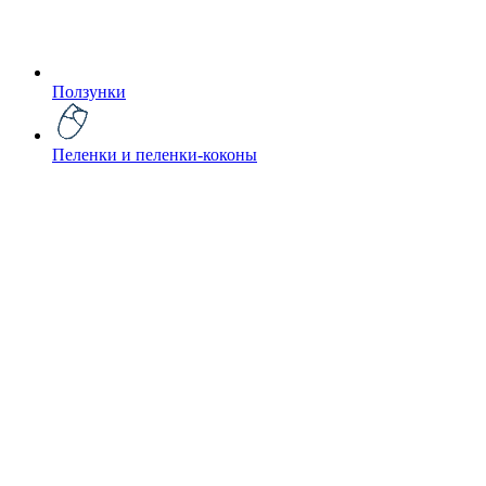
Ползунки
Пеленки и пеленки-коконы