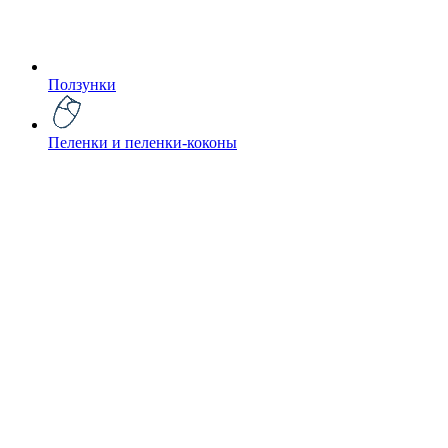
Ползунки
Пеленки и пеленки-коконы