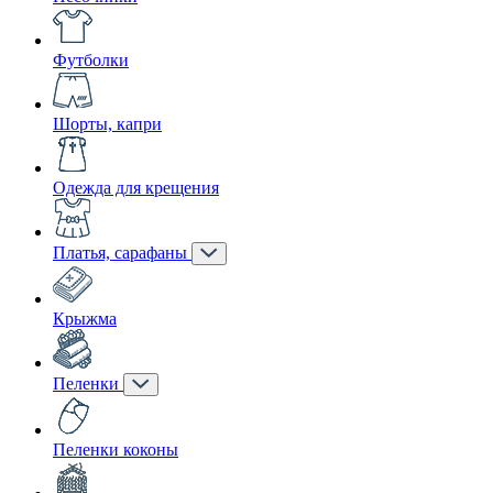
Футболки
Шорты, капри
Одежда для крещения
Платья, сарафаны
Крыжма
Пеленки
Пеленки коконы