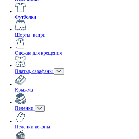
Футболки
Шорты, капри
Одежда для крещения
Платья, сарафаны
Крыжма
Пеленки
Пеленки коконы