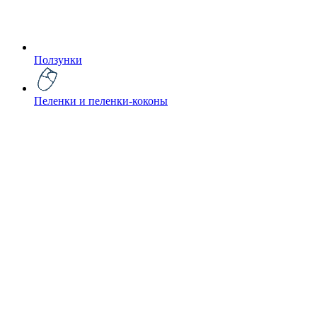
Ползунки
Пеленки и пеленки-коконы