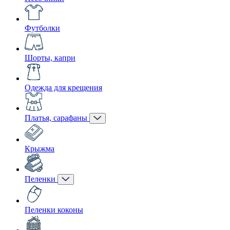
Футболки
Шорты, капри
Одежда для крещения
Платья, сарафаны
Крыжма
Пеленки
Пеленки коконы