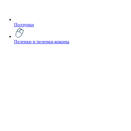
Ползунки
Пеленки и пеленки-коконы