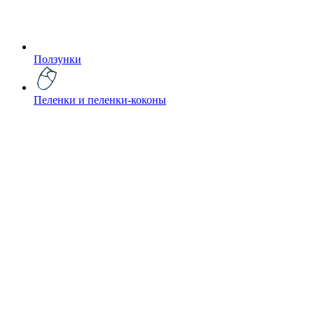
Ползунки
Пеленки и пеленки-коконы