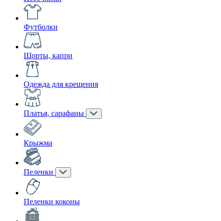
Футболки
Шорты, капри
Одежда для крещения
Платья, сарафаны
Крыжма
Пеленки
Пеленки коконы