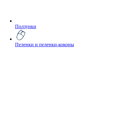
Ползунки
Пеленки и пеленки-коконы