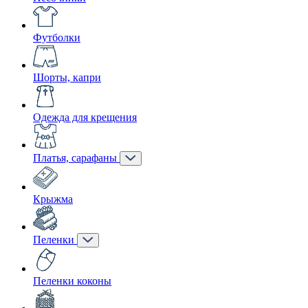
Футболки
Шорты, капри
Одежда для крещения
Платья, сарафаны
Крыжма
Пеленки
Пеленки коконы