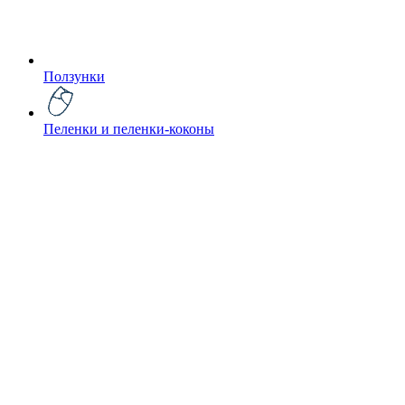
Ползунки
Пеленки и пеленки-коконы