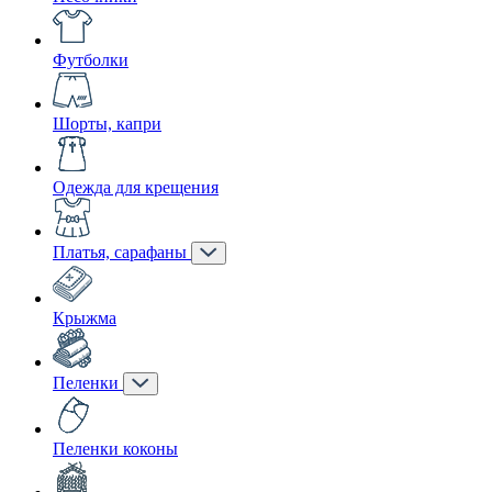
Футболки
Шорты, капри
Одежда для крещения
Платья, сарафаны
Крыжма
Пеленки
Пеленки коконы