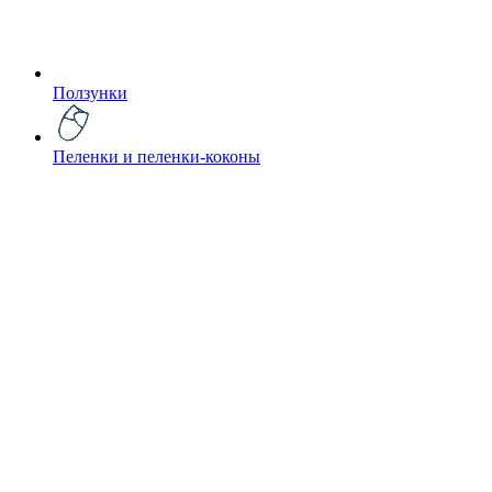
Ползунки
Пеленки и пеленки-коконы