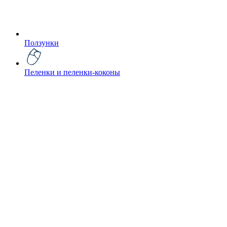
Ползунки
Пеленки и пеленки-коконы