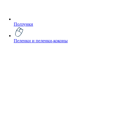
Ползунки
Пеленки и пеленки-коконы