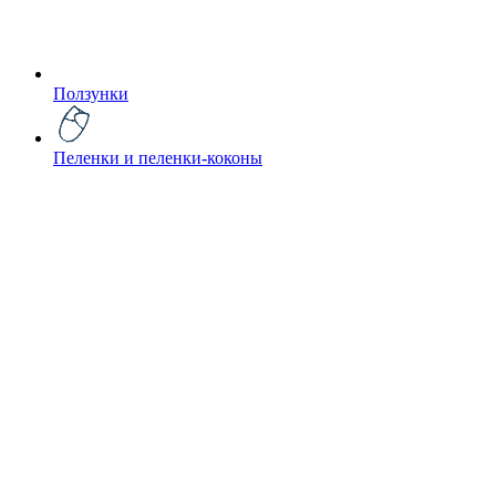
Ползунки
Пеленки и пеленки-коконы