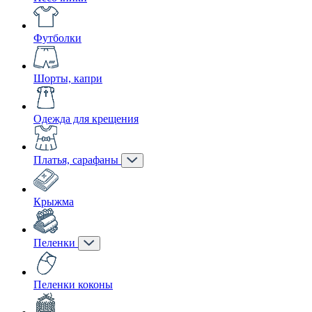
Футболки
Шорты, капри
Одежда для крещения
Платья, сарафаны
Крыжма
Пеленки
Пеленки коконы