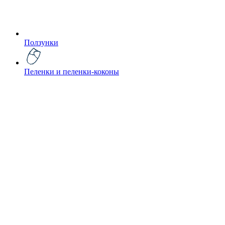
Ползунки
Пеленки и пеленки-коконы