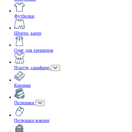
Футболки
Шорти, капрі
Одяг для хрещення
Плаття, сарафани
Крижма
Пелюшки
Пелюшки кокони