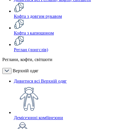
Кофта з довгим рукавом
Кофта з капюшоном
Реглан (лонгслів)
Реглани, кофти, світшоти
Верхній одяг
Дивитися всі Верхній одяг
Демісезонні комбінезони