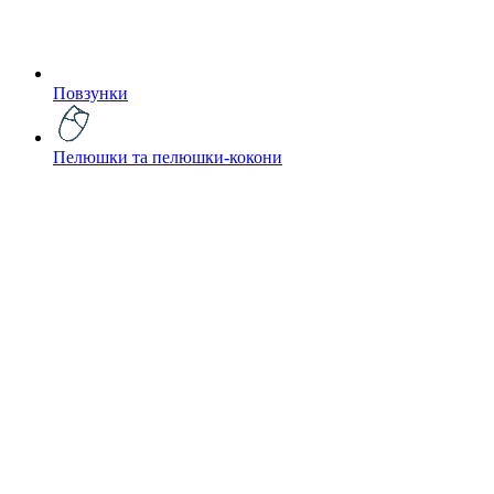
Повзунки
Пелюшки та пелюшки-кокони