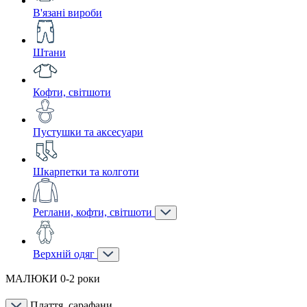
В'язані вироби
Штани
Кофти, світшоти
Пустушки та аксесуари
Шкарпетки та колготи
Реглани, кофти, світшоти
Верхній одяг
МАЛЮКИ 0-2 роки
Плаття, сарафани