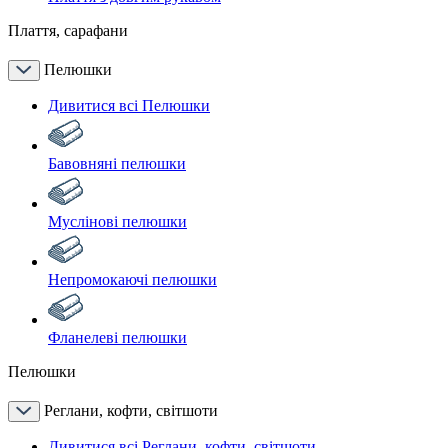
Плаття, сарафани
Пелюшки
Дивитися всі Пелюшки
Бавовняні пелюшки
Муслінові пелюшки
Непромокаючі пелюшки
Фланелеві пелюшки
Пелюшки
Реглани, кофти, світшоти
Дивитися всі Реглани, кофти, світшоти