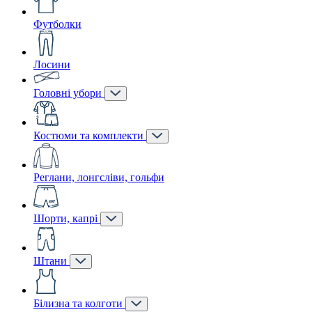
Футболки
Лосини
Головні убори
Костюми та комплекти
Реглани, лонгсліви, гольфи
Шорти, капрі
Штани
Білизна та колготи