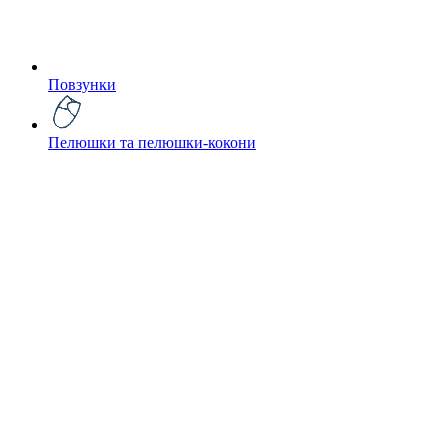
Повзунки
Пелюшки та пелюшки-кокони