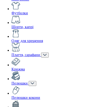
Футболки
Шорти, капрі
Одяг для хрещення
Плаття, сарафани
Крижма
Пелюшки
Пелюшки кокони