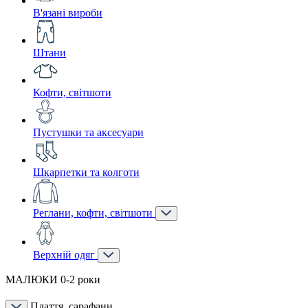
В'язані вироби
Штани
Кофти, світшоти
Пустушки та аксесуари
Шкарпетки та колготи
Реглани, кофти, світшоти
Верхній одяг
МАЛЮКИ 0-2 роки
Плаття, сарафани