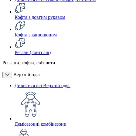
Кофта з довгим рукавом
Кофта з капюшоном
Реглан (лонгслів)
Реглани, кофти, світшоти
Верхній одяг
Дивитися всі Верхній одяг
Демісезонні комбінезони