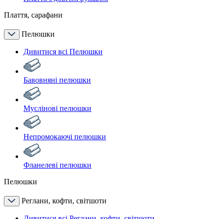
Плаття, сарафани
Пелюшки
Дивитися всі Пелюшки
Бавовняні пелюшки
Муслінові пелюшки
Непромокаючі пелюшки
Фланелеві пелюшки
Пелюшки
Реглани, кофти, світшоти
Дивитися всі Реглани, кофти, світшоти