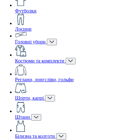
Футболки
Лосини
Головні убори
Костюми та комплекти
Реглани, лонгсліви, гольфи
Шорти, капрі
Штани
Білизна та колготи