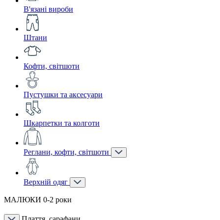
В'язані вироби
Штани
Кофти, світшоти
Пустушки та аксесуари
Шкарпетки та колготи
Реглани, кофти, світшоти
Верхній одяг
МАЛЮКИ 0-2 роки
Плаття, сарафани