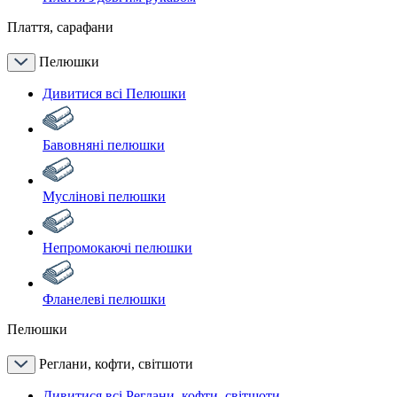
Плаття, сарафани
Пелюшки
Дивитися всі Пелюшки
Бавовняні пелюшки
Муслінові пелюшки
Непромокаючі пелюшки
Фланелеві пелюшки
Пелюшки
Реглани, кофти, світшоти
Дивитися всі Реглани, кофти, світшоти