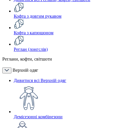
Кофта з довгим рукавом
Кофта з капюшоном
Реглан (лонгслів)
Реглани, кофти, світшоти
Верхній одяг
Дивитися всі Верхній одяг
Демісезонні комбінезони