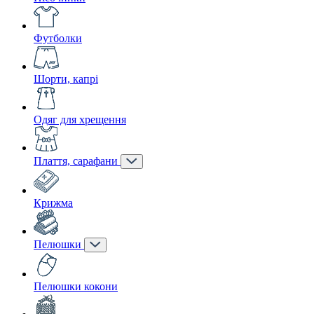
Футболки
Шорти, капрі
Одяг для хрещення
Плаття, сарафани
Крижма
Пелюшки
Пелюшки кокони