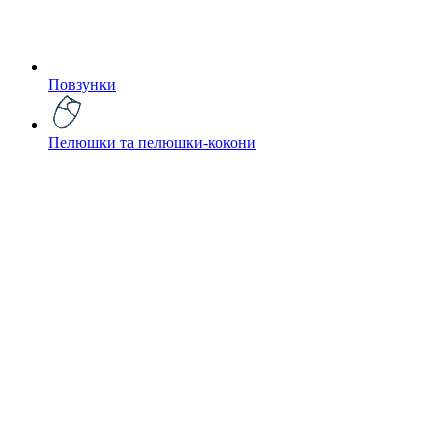
Повзунки
Пелюшки та пелюшки-кокони