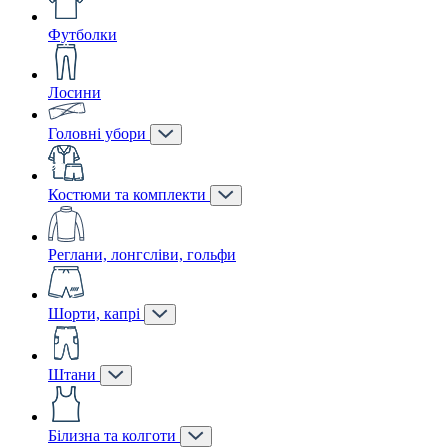
Футболки
Лосини
Головні убори
Костюми та комплекти
Реглани, лонгсліви, гольфи
Шорти, капрі
Штани
Білизна та колготи