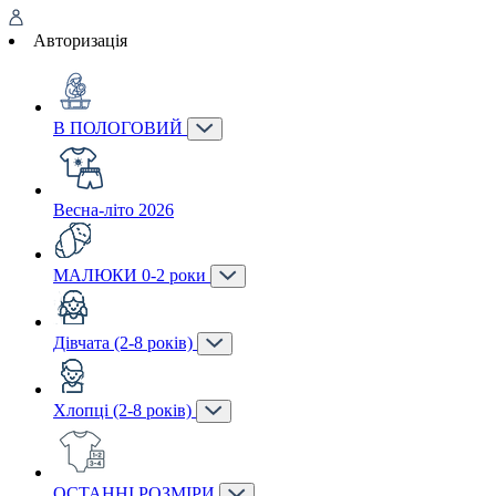
Авторизація
В ПОЛОГОВИЙ
Весна-літо 2026
МАЛЮКИ 0-2 роки
Дівчата (2-8 років)
Хлопці (2-8 років)
ОСТАННІ РОЗМІРИ