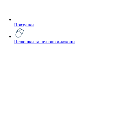
Повзунки
Пелюшки та пелюшки-кокони