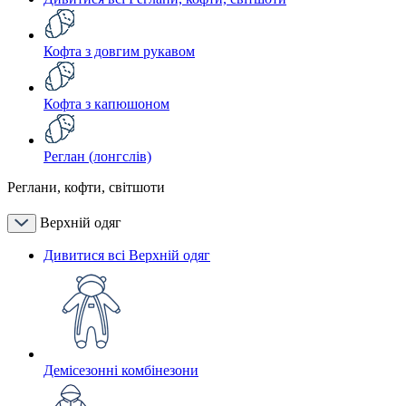
Кофта з довгим рукавом
Кофта з капюшоном
Реглан (лонгслів)
Реглани, кофти, світшоти
Верхній одяг
Дивитися всі Верхній одяг
Демісезонні комбінезони