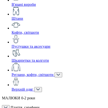
В'язані вироби
Штани
Кофти, світшоти
Пустушки та аксесуари
Шкарпетки та колготи
Реглани, кофти, світшоти
Верхній одяг
МАЛЮКИ 0-2 роки
Плаття, сарафани