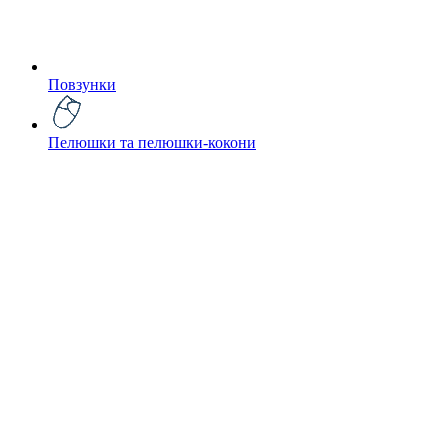
Повзунки
Пелюшки та пелюшки-кокони