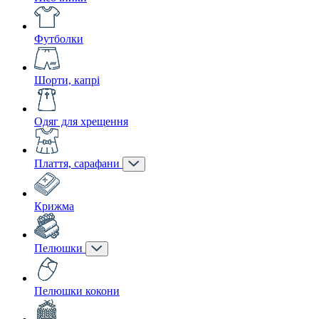
Футболки
Шорти, капрі
Одяг для хрещення
Плаття, сарафани
Крижма
Пелюшки
Пелюшки кокони