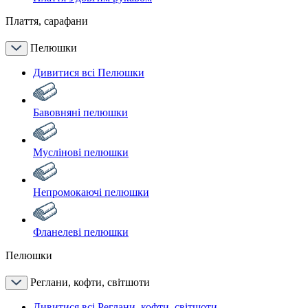
Плаття, сарафани
Пелюшки
Дивитися всі Пелюшки
Бавовняні пелюшки
Муслінові пелюшки
Непромокаючі пелюшки
Фланелеві пелюшки
Пелюшки
Реглани, кофти, світшоти
Дивитися всі Реглани, кофти, світшоти