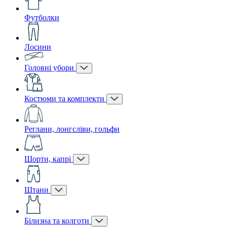
Футболки
Лосини
Головні убори
Костюми та комплекти
Реглани, лонгсліви, гольфи
Шорти, капрі
Штани
Білизна та колготи