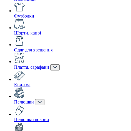
Футболки
Шорти, капрі
Одяг для хрещення
Плаття, сарафани
Крижма
Пелюшки
Пелюшки кокони