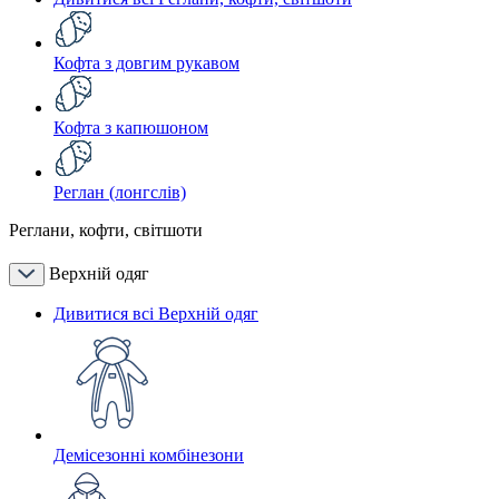
Кофта з довгим рукавом
Кофта з капюшоном
Реглан (лонгслів)
Реглани, кофти, світшоти
Верхній одяг
Дивитися всі Верхній одяг
Демісезонні комбінезони