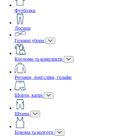
Футболки
Лосини
Головні убори
Костюми та комплекти
Реглани, лонгсліви, гольфи
Шорти, капрі
Штани
Білизна та колготи