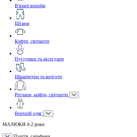
В'язані вироби
Штани
Кофти, світшоти
Пустушки та аксесуари
Шкарпетки та колготи
Реглани, кофти, світшоти
Верхній одяг
МАЛЮКИ 0-2 роки
Плаття, сарафани