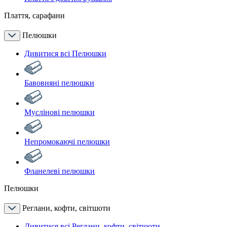
Плаття, сарафани
Пелюшки
Дивитися всі Пелюшки
Бавовняні пелюшки
Муслінові пелюшки
Непромокаючі пелюшки
Фланелеві пелюшки
Пелюшки
Реглани, кофти, світшоти
Дивитися всі Реглани, кофти, світшоти