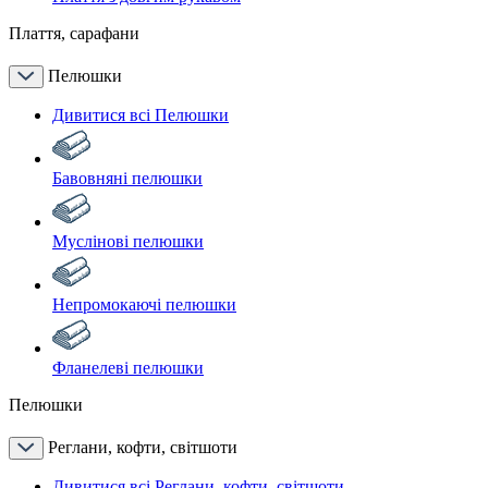
Плаття, сарафани
Пелюшки
Дивитися всі Пелюшки
Бавовняні пелюшки
Муслінові пелюшки
Непромокаючі пелюшки
Фланелеві пелюшки
Пелюшки
Реглани, кофти, світшоти
Дивитися всі Реглани, кофти, світшоти