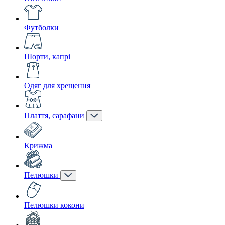
Футболки
Шорти, капрі
Одяг для хрещення
Плаття, сарафани
Крижма
Пелюшки
Пелюшки кокони