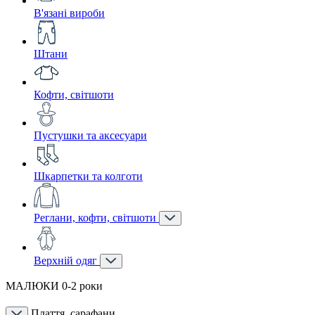
В'язані вироби
Штани
Кофти, світшоти
Пустушки та аксесуари
Шкарпетки та колготи
Реглани, кофти, світшоти
Верхній одяг
МАЛЮКИ 0-2 роки
Плаття, сарафани