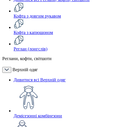
Кофта з довгим рукавом
Кофта з капюшоном
Реглан (лонгслів)
Реглани, кофти, світшоти
Верхній одяг
Дивитися всі Верхній одяг
Демісезонні комбінезони