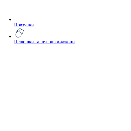
Повзунки
Пелюшки та пелюшки-кокони