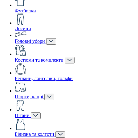
Футболки
Лосини
Головні убори
Костюми та комплекти
Реглани, лонгсліви, гольфи
Шорти, капрі
Штани
Білизна та колготи