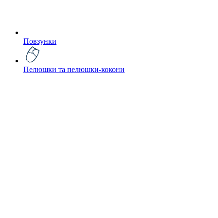
Повзунки
Пелюшки та пелюшки-кокони