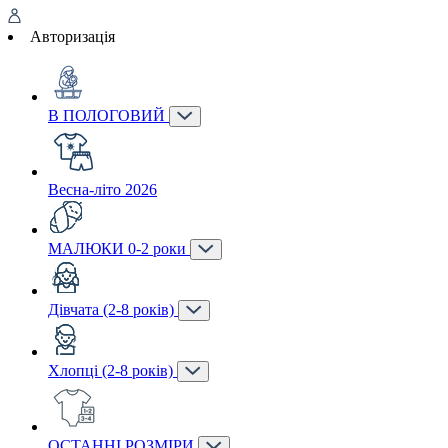
Авторизація
В ПОЛОГОВИЙ
Весна-літо 2026
МАЛЮКИ 0-2 роки
Дівчата (2-8 років)
Хлопці (2-8 років)
ОСТАННІ РОЗМІРИ