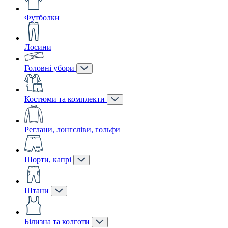
Футболки
Лосини
Головні убори
Костюми та комплекти
Реглани, лонгсліви, гольфи
Шорти, капрі
Штани
Білизна та колготи