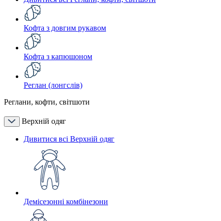
Кофта з довгим рукавом
Кофта з капюшоном
Реглан (лонгслів)
Реглани, кофти, світшоти
Верхній одяг
Дивитися всі Верхній одяг
Демісезонні комбінезони