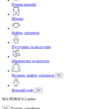
В'язані вироби
Штани
Кофти, світшоти
Пустушки та аксесуари
Шкарпетки та колготи
Реглани, кофти, світшоти
Верхній одяг
МАЛЮКИ 0-2 роки
Плаття, сарафани