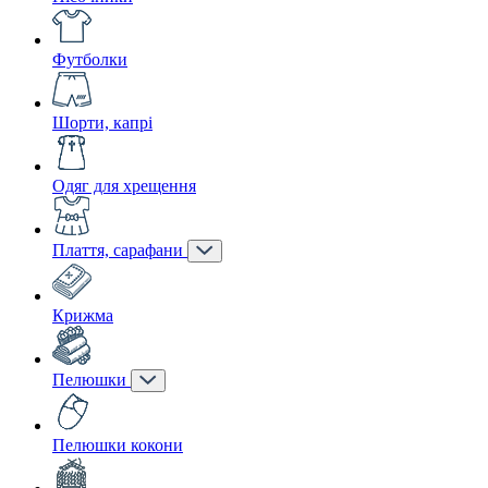
Футболки
Шорти, капрі
Одяг для хрещення
Плаття, сарафани
Крижма
Пелюшки
Пелюшки кокони