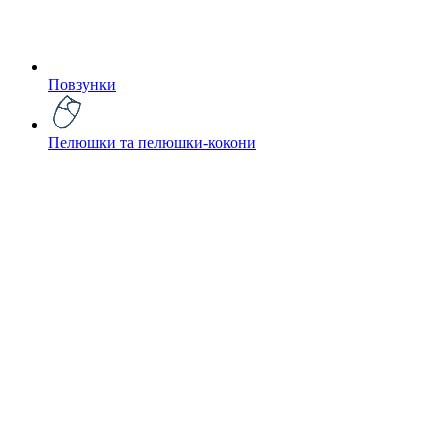
Повзунки
Пелюшки та пелюшки-кокони