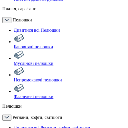
Плаття, сарафани
Пелюшки
Дивитися всі Пелюшки
Бавовняні пелюшки
Муслінові пелюшки
Непромокаючі пелюшки
Фланелеві пелюшки
Пелюшки
Реглани, кофти, світшоти
Дивитися всі Реглани, кофти, світшоти