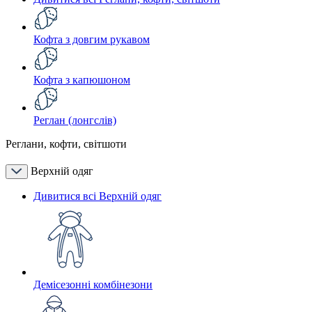
Кофта з довгим рукавом
Кофта з капюшоном
Реглан (лонгслів)
Реглани, кофти, світшоти
Верхній одяг
Дивитися всі Верхній одяг
Демісезонні комбінезони