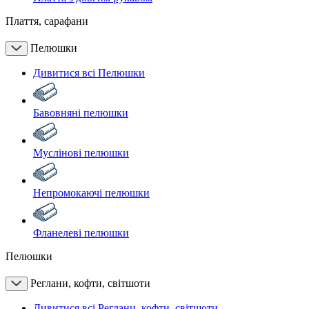
Плаття, сарафани
Пелюшки
Дивитися всі Пелюшки
Бавовняні пелюшки
Муслінові пелюшки
Непромокаючі пелюшки
Фланелеві пелюшки
Пелюшки
Реглани, кофти, світшоти
Дивитися всі Реглани, кофти, світшоти