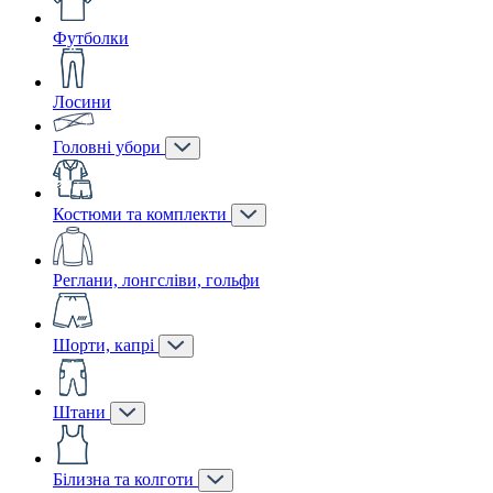
Футболки
Лосини
Головні убори
Костюми та комплекти
Реглани, лонгсліви, гольфи
Шорти, капрі
Штани
Білизна та колготи