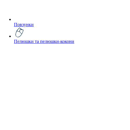
Повзунки
Пелюшки та пелюшки-кокони