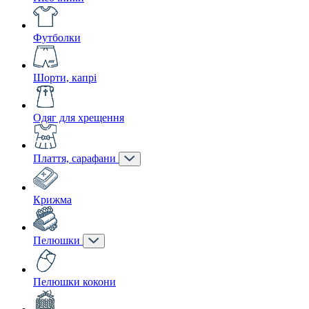
Футболки
Шорти, капрі
Одяг для хрещення
Плаття, сарафани
Крижма
Пелюшки
Пелюшки кокони