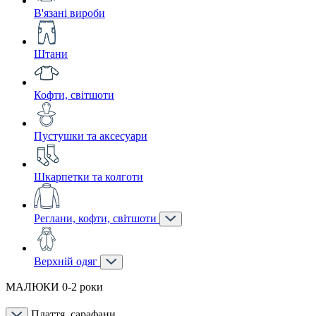
В'язані вироби
Штани
Кофти, світшоти
Пустушки та аксесуари
Шкарпетки та колготи
Реглани, кофти, світшоти
Верхній одяг
МАЛЮКИ 0-2 роки
Плаття, сарафани