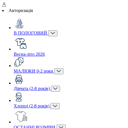
Авторизація
В ПОЛОГОВИЙ
Весна-літо 2026
МАЛЮКИ 0-2 роки
Дівчата (2-8 років)
Хлопці (2-8 років)
ОСТАННІ РОЗМІРИ