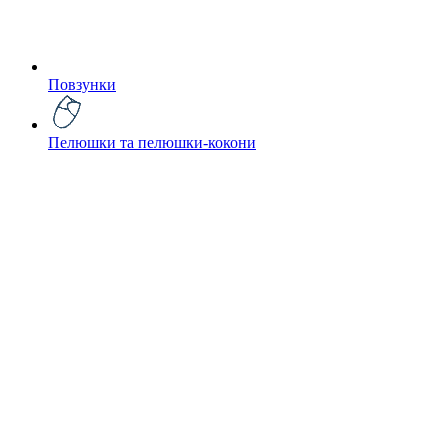
Повзунки
Пелюшки та пелюшки-кокони