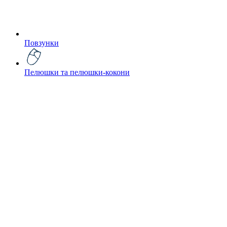
Повзунки
Пелюшки та пелюшки-кокони