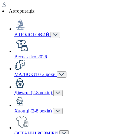
Авторизація
В ПОЛОГОВИЙ
Весна-літо 2026
МАЛЮКИ 0-2 роки
Дівчата (2-8 років)
Хлопці (2-8 років)
ОСТАННІ РОЗМІРИ