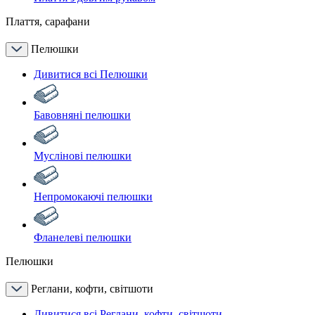
Плаття, сарафани
Пелюшки
Дивитися всі Пелюшки
Бавовняні пелюшки
Муслінові пелюшки
Непромокаючі пелюшки
Фланелеві пелюшки
Пелюшки
Реглани, кофти, світшоти
Дивитися всі Реглани, кофти, світшоти