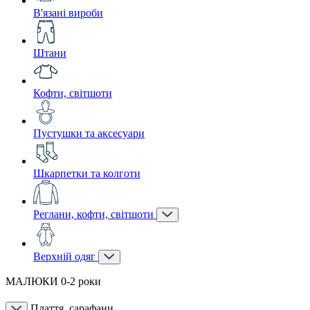
В'язані вироби
Штани
Кофти, світшоти
Пустушки та аксесуари
Шкарпетки та колготи
Реглани, кофти, світшоти
Верхній одяг
МАЛЮКИ 0-2 роки
Плаття, сарафани