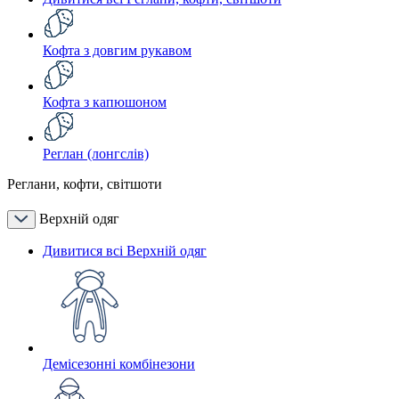
Кофта з довгим рукавом
Кофта з капюшоном
Реглан (лонгслів)
Реглани, кофти, світшоти
Верхній одяг
Дивитися всі Верхній одяг
Демісезонні комбінезони