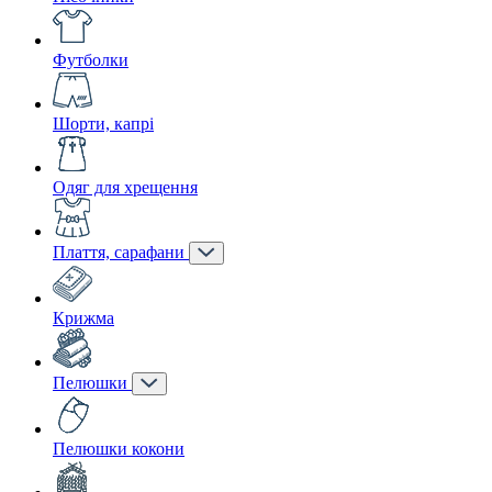
Футболки
Шорти, капрі
Одяг для хрещення
Плаття, сарафани
Крижма
Пелюшки
Пелюшки кокони