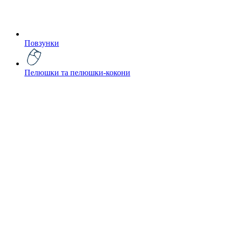
Повзунки
Пелюшки та пелюшки-кокони