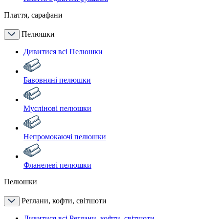
Плаття, сарафани
Пелюшки
Дивитися всі Пелюшки
Бавовняні пелюшки
Муслінові пелюшки
Непромокаючі пелюшки
Фланелеві пелюшки
Пелюшки
Реглани, кофти, світшоти
Дивитися всі Реглани, кофти, світшоти