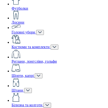
Футболки
Лосини
Головні убори
Костюми та комплекти
Реглани, лонгсліви, гольфи
Шорти, капрі
Штани
Білизна та колготи