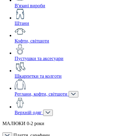
В'язані вироби
Штани
Кофти, світшоти
Пустушки та аксесуари
Шкарпетки та колготи
Реглани, кофти, світшоти
Верхній одяг
МАЛЮКИ 0-2 роки
Плаття, сарафани