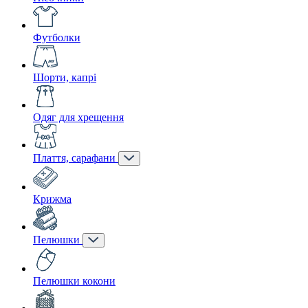
Футболки
Шорти, капрі
Одяг для хрещення
Плаття, сарафани
Крижма
Пелюшки
Пелюшки кокони