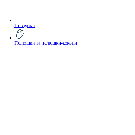
Повзунки
Пелюшки та пелюшки-кокони