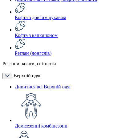
Кофта з довгим рукавом
Кофта з капюшоном
Реглан (лонгслів)
Реглани, кофти, світшоти
Верхній одяг
Дивитися всі Верхній одяг
Демісезонні комбінезони