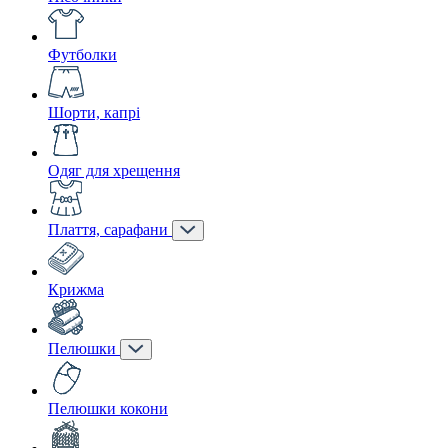
Футболки
Шорти, капрі
Одяг для хрещення
Плаття, сарафани
Крижма
Пелюшки
Пелюшки кокони