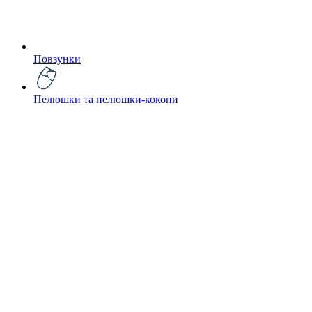
Повзунки
Пелюшки та пелюшки-кокони