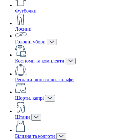
Футболки
Лосини
Головні убори
Костюми та комплекти
Реглани, лонгсліви, гольфи
Шорти, капрі
Штани
Білизна та колготи