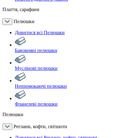
Плаття, сарафани
Пелюшки
Дивитися всі Пелюшки
Бавовняні пелюшки
Муслінові пелюшки
Непромокаючі пелюшки
Фланелеві пелюшки
Пелюшки
Реглани, кофти, світшоти
Дивитися всі Реглани, кофти, світшоти