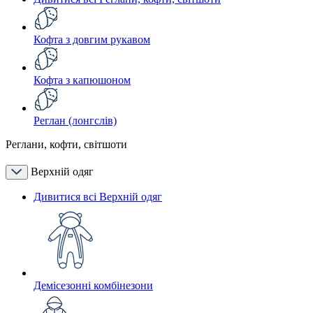
Кофта з довгим рукавом
Кофта з капюшоном
Реглан (лонгслів)
Реглани, кофти, світшоти
Верхній одяг
Дивитися всі Верхній одяг
Демісезонні комбінезони