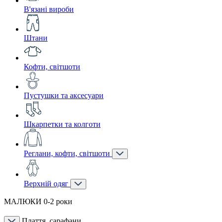
В'язані вироби
Штани
Кофти, світшоти
Пустушки та аксесуари
Шкарпетки та колготи
Реглани, кофти, світшоти
Верхній одяг
МАЛЮКИ 0-2 роки
Плаття, сарафани