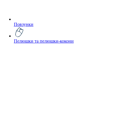
Повзунки
Пелюшки та пелюшки-кокони