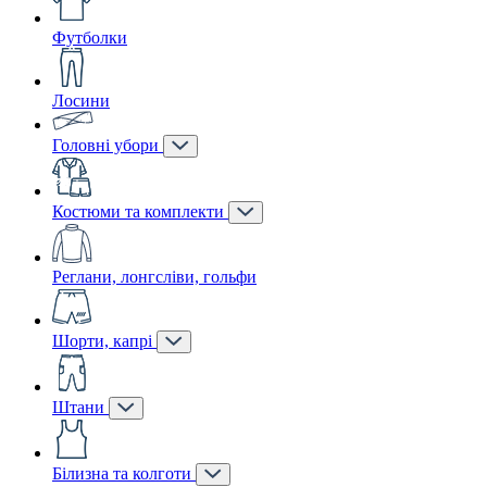
Футболки
Лосини
Головні убори
Костюми та комплекти
Реглани, лонгсліви, гольфи
Шорти, капрі
Штани
Білизна та колготи