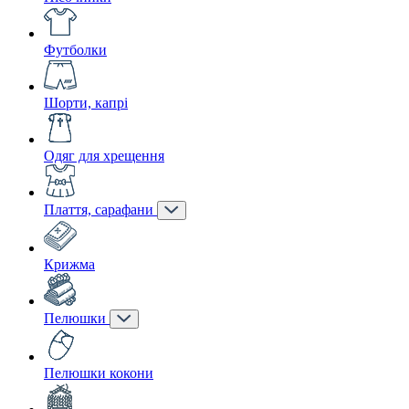
Футболки
Шорти, капрі
Одяг для хрещення
Плаття, сарафани
Крижма
Пелюшки
Пелюшки кокони