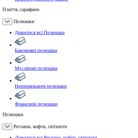
Плаття, сарафани
Пелюшки
Дивитися всі Пелюшки
Бавовняні пелюшки
Муслінові пелюшки
Непромокаючі пелюшки
Фланелеві пелюшки
Пелюшки
Реглани, кофти, світшоти
Дивитися всі Реглани, кофти, світшоти