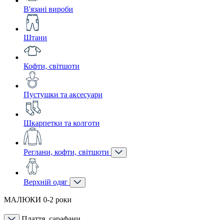
В'язані вироби
Штани
Кофти, світшоти
Пустушки та аксесуари
Шкарпетки та колготи
Реглани, кофти, світшоти
Верхній одяг
МАЛЮКИ 0-2 роки
Плаття, сарафани