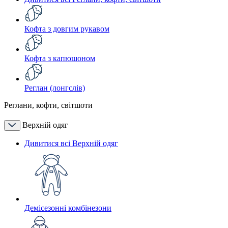
Кофта з довгим рукавом
Кофта з капюшоном
Реглан (лонгслів)
Реглани, кофти, світшоти
Верхній одяг
Дивитися всі Верхній одяг
Демісезонні комбінезони