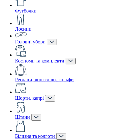
Футболки
Лосини
Головні убори
Костюми та комплекти
Реглани, лонгсліви, гольфи
Шорти, капрі
Штани
Білизна та колготи