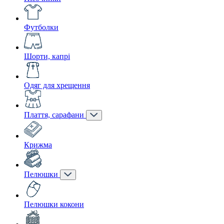
Футболки
Шорти, капрі
Одяг для хрещення
Плаття, сарафани
Крижма
Пелюшки
Пелюшки кокони