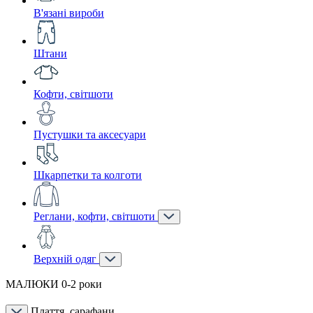
В'язані вироби
Штани
Кофти, світшоти
Пустушки та аксесуари
Шкарпетки та колготи
Реглани, кофти, світшоти
Верхній одяг
МАЛЮКИ 0-2 роки
Плаття, сарафани