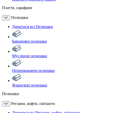
Плаття, сарафани
Пелюшки
Дивитися всі Пелюшки
Бавовняні пелюшки
Муслінові пелюшки
Непромокаючі пелюшки
Фланелеві пелюшки
Пелюшки
Реглани, кофти, світшоти
Дивитися всі Реглани, кофти, світшоти