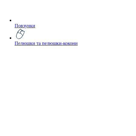
Повзунки
Пелюшки та пелюшки-кокони