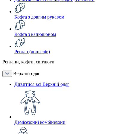
Кофта з довгим рукавом
Кофта з капюшоном
Реглан (лонгслів)
Реглани, кофти, світшоти
Верхній одяг
Дивитися всі Верхній одяг
Демісезонні комбінезони