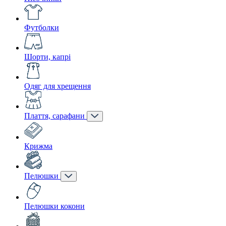
Футболки
Шорти, капрі
Одяг для хрещення
Плаття, сарафани
Крижма
Пелюшки
Пелюшки кокони