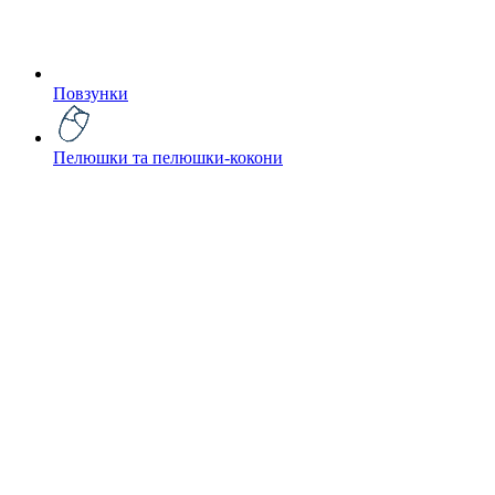
Повзунки
Пелюшки та пелюшки-кокони