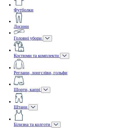
Футболки
Лосини
Головні убори
Костюми та комплекти
Реглани, лонгсліви, гольфи
Шорти, капрі
Штани
Білизна та колготи