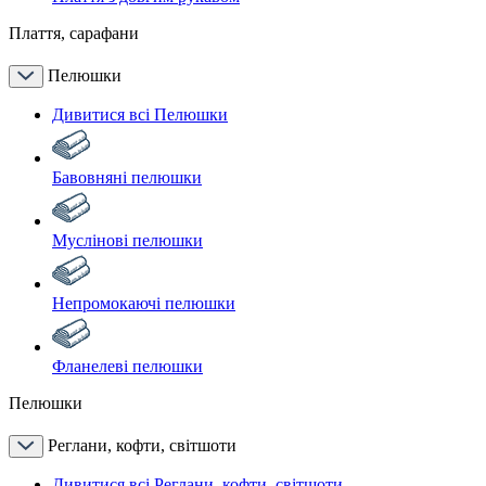
Плаття, сарафани
Пелюшки
Дивитися всі Пелюшки
Бавовняні пелюшки
Муслінові пелюшки
Непромокаючі пелюшки
Фланелеві пелюшки
Пелюшки
Реглани, кофти, світшоти
Дивитися всі Реглани, кофти, світшоти