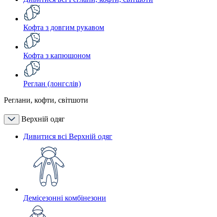
Кофта з довгим рукавом
Кофта з капюшоном
Реглан (лонгслів)
Реглани, кофти, світшоти
Верхній одяг
Дивитися всі Верхній одяг
Демісезонні комбінезони