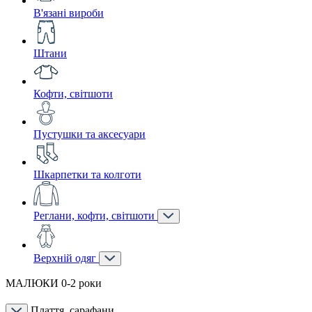
В'язані вироби
Штани
Кофти, світшоти
Пустушки та аксесуари
Шкарпетки та колготи
Реглани, кофти, світшоти
Верхній одяг
МАЛЮКИ 0-2 роки
Плаття, сарафани