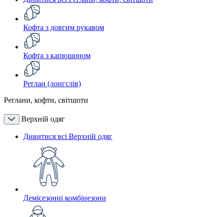
Кофта з довгим рукавом
Кофта з капюшоном
Реглан (лонгслів)
Реглани, кофти, світшоти
Верхній одяг
Дивитися всі Верхній одяг
Демісезонні комбінезони