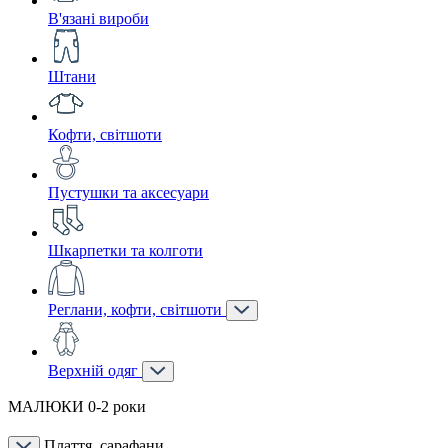
В'язані вироби
Штани
Кофти, світшоти
Пустушки та аксесуари
Шкарпетки та колготи
Реглани, кофти, світшоти
Верхній одяг
МАЛЮКИ 0-2 роки
Плаття, сарафани