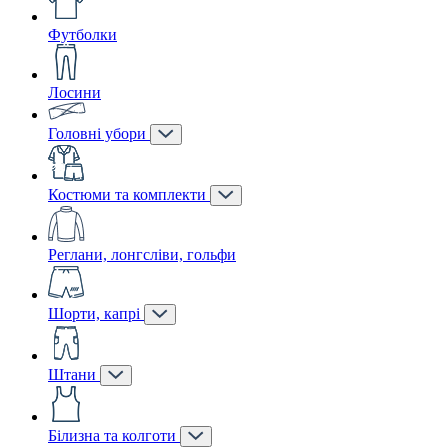
Футболки
Лосини
Головні убори
Костюми та комплекти
Реглани, лонгсліви, гольфи
Шорти, капрі
Штани
Білизна та колготи