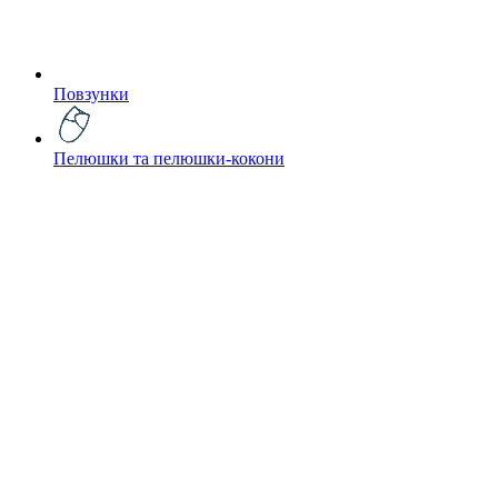
Повзунки
Пелюшки та пелюшки-кокони