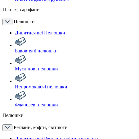
Плаття, сарафани
Пелюшки
Дивитися всі Пелюшки
Бавовняні пелюшки
Муслінові пелюшки
Непромокаючі пелюшки
Фланелеві пелюшки
Пелюшки
Реглани, кофти, світшоти
Дивитися всі Реглани, кофти, світшоти