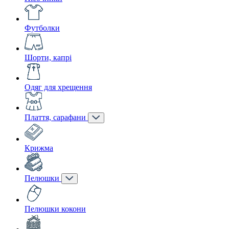
Футболки
Шорти, капрі
Одяг для хрещення
Плаття, сарафани
Крижма
Пелюшки
Пелюшки кокони