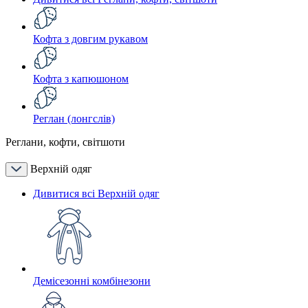
Кофта з довгим рукавом
Кофта з капюшоном
Реглан (лонгслів)
Реглани, кофти, світшоти
Верхній одяг
Дивитися всі Верхній одяг
Демісезонні комбінезони