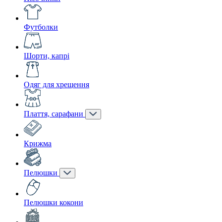
Футболки
Шорти, капрі
Одяг для хрещення
Плаття, сарафани
Крижма
Пелюшки
Пелюшки кокони