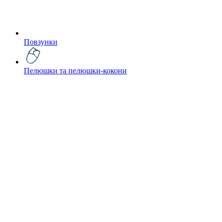
Повзунки
Пелюшки та пелюшки-кокони