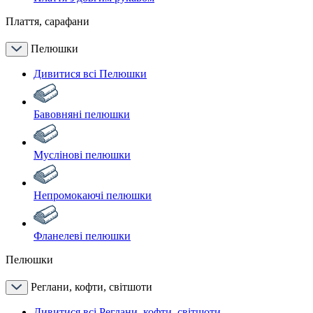
Плаття, сарафани
Пелюшки
Дивитися всі Пелюшки
Бавовняні пелюшки
Муслінові пелюшки
Непромокаючі пелюшки
Фланелеві пелюшки
Пелюшки
Реглани, кофти, світшоти
Дивитися всі Реглани, кофти, світшоти