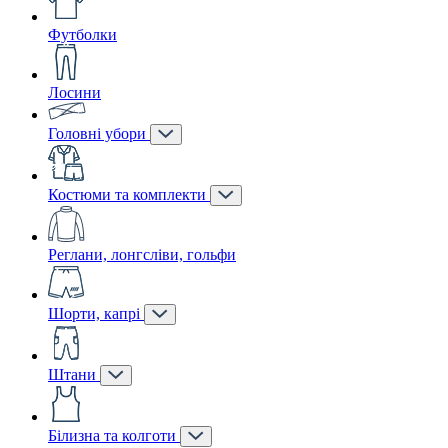
Футболки
Лосини
Головні убори
Костюми та комплекти
Реглани, лонгсліви, гольфи
Шорти, капрі
Штани
Білизна та колготи