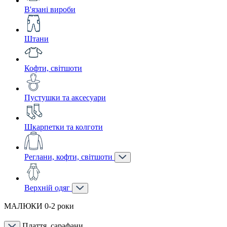
В'язані вироби
Штани
Кофти, світшоти
Пустушки та аксесуари
Шкарпетки та колготи
Реглани, кофти, світшоти
Верхній одяг
МАЛЮКИ 0-2 роки
Плаття, сарафани