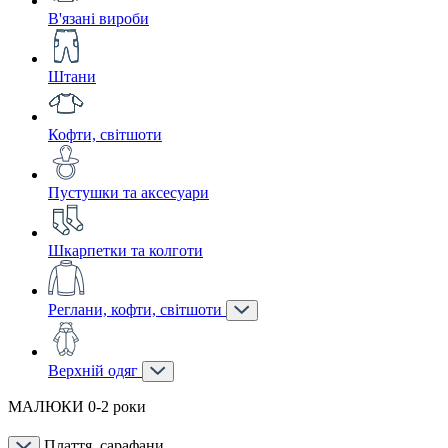
В'язані вироби
Штани
Кофти, світшоти
Пустушки та аксесуари
Шкарпетки та колготи
Реглани, кофти, світшоти
Верхній одяг
МАЛЮКИ 0-2 роки
Плаття, сарафани