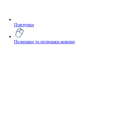
Повзунки
Пелюшки та пелюшки-кокони