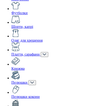
Футболки
Шорти, капрі
Одяг для хрещення
Плаття, сарафани
Крижма
Пелюшки
Пелюшки кокони