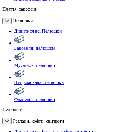
Плаття, сарафани
Пелюшки
Дивитися всі Пелюшки
Бавовняні пелюшки
Муслінові пелюшки
Непромокаючі пелюшки
Фланелеві пелюшки
Пелюшки
Реглани, кофти, світшоти
Дивитися всі Реглани, кофти, світшоти