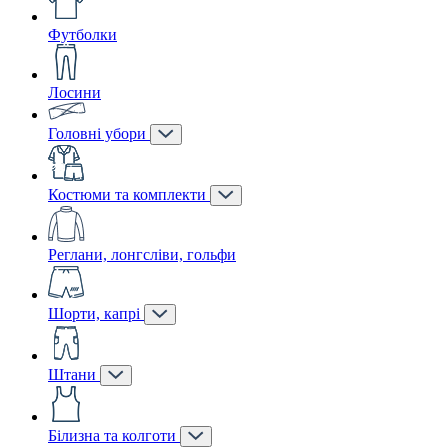
Футболки
Лосини
Головні убори
Костюми та комплекти
Реглани, лонгсліви, гольфи
Шорти, капрі
Штани
Білизна та колготи