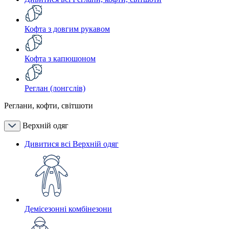
Кофта з довгим рукавом
Кофта з капюшоном
Реглан (лонгслів)
Реглани, кофти, світшоти
Верхній одяг
Дивитися всі Верхній одяг
Демісезонні комбінезони