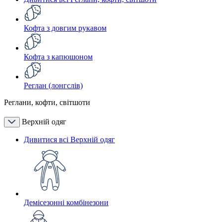
Кофта з довгим рукавом
Кофта з капюшоном
Реглан (лонгслів)
Реглани, кофти, світшоти
Верхній одяг
Дивитися всі Верхній одяг
Демісезонні комбінезони