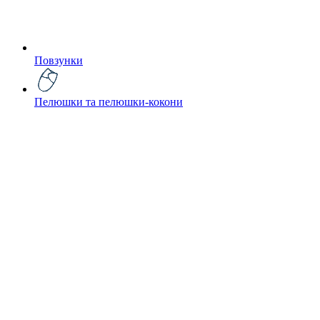
Повзунки
Пелюшки та пелюшки-кокони