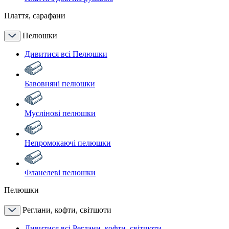
Плаття, сарафани
Пелюшки
Дивитися всі Пелюшки
Бавовняні пелюшки
Муслінові пелюшки
Непромокаючі пелюшки
Фланелеві пелюшки
Пелюшки
Реглани, кофти, світшоти
Дивитися всі Реглани, кофти, світшоти