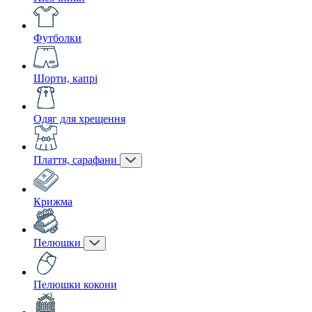
Футболки
Шорти, капрі
Одяг для хрещення
Плаття, сарафани
Крижма
Пелюшки
Пелюшки кокони