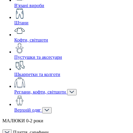
В'язані вироби
Штани
Кофти, світшоти
Пустушки та аксесуари
Шкарпетки та колготи
Реглани, кофти, світшоти
Верхній одяг
МАЛЮКИ 0-2 роки
Плаття, сарафани