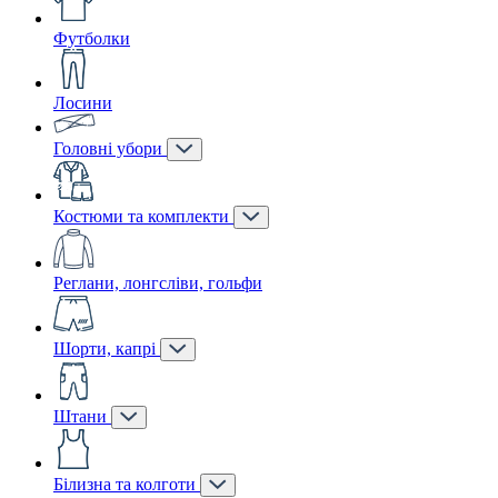
Футболки
Лосини
Головні убори
Костюми та комплекти
Реглани, лонгсліви, гольфи
Шорти, капрі
Штани
Білизна та колготи