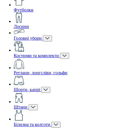
Футболки
Лосини
Головні убори
Костюми та комплекти
Реглани, лонгсліви, гольфи
Шорти, капрі
Штани
Білизна та колготи