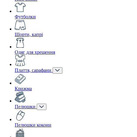
Футболки
Шорти, капрі
Одяг для хрещення
Плаття, сарафани
Крижма
Пелюшки
Пелюшки кокони