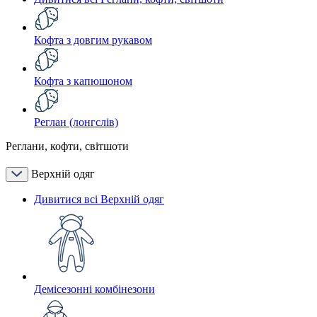
Кофта з довгим рукавом
Кофта з капюшоном
Реглан (лонгслів)
Реглани, кофти, світшоти
Верхній одяг
Дивитися всі Верхній одяг
Демісезонні комбінезони