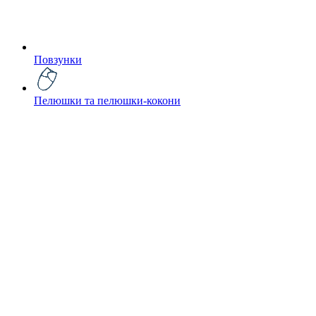
Повзунки
Пелюшки та пелюшки-кокони