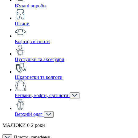
В'язані вироби
Штани
Кофти, світшоти
Пустушки та аксесуари
Шкарпетки та колготи
Реглани, кофти, світшоти
Верхній одяг
МАЛЮКИ 0-2 роки
Плаття, сарафани