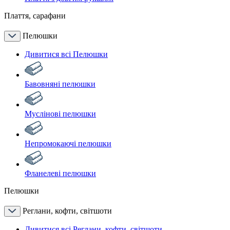
Плаття, сарафани
Пелюшки
Дивитися всі Пелюшки
Бавовняні пелюшки
Муслінові пелюшки
Непромокаючі пелюшки
Фланелеві пелюшки
Пелюшки
Реглани, кофти, світшоти
Дивитися всі Реглани, кофти, світшоти