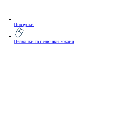
Повзунки
Пелюшки та пелюшки-кокони