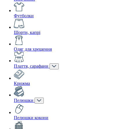
Футболки
Шорти, капрі
Одяг для хрещення
Плаття, сарафани
Крижма
Пелюшки
Пелюшки кокони