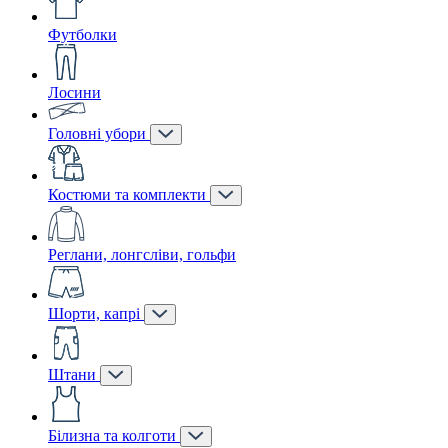
Футболки
Лосини
Головні убори
Костюми та комплекти
Реглани, лонгсліви, гольфи
Шорти, капрі
Штани
Білизна та колготи