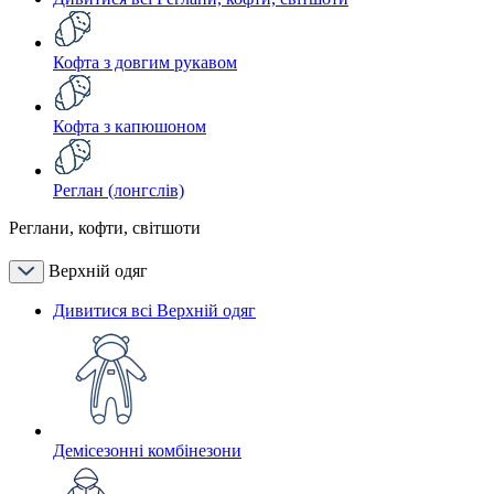
Кофта з довгим рукавом
Кофта з капюшоном
Реглан (лонгслів)
Реглани, кофти, світшоти
Верхній одяг
Дивитися всі Верхній одяг
Демісезонні комбінезони