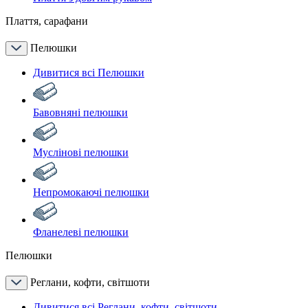
Плаття, сарафани
Пелюшки
Дивитися всі Пелюшки
Бавовняні пелюшки
Муслінові пелюшки
Непромокаючі пелюшки
Фланелеві пелюшки
Пелюшки
Реглани, кофти, світшоти
Дивитися всі Реглани, кофти, світшоти