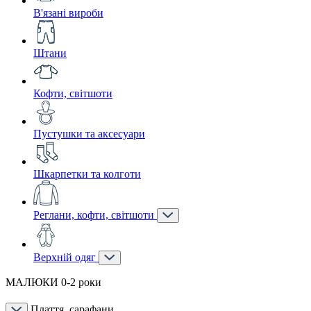
В'язані вироби
Штани
Кофти, світшоти
Пустушки та аксесуари
Шкарпетки та колготи
Реглани, кофти, світшоти
Верхній одяг
МАЛЮКИ 0-2 роки
Плаття, сарафани