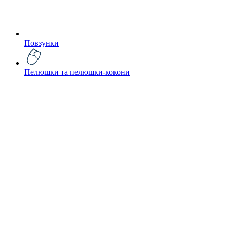
Повзунки
Пелюшки та пелюшки-кокони