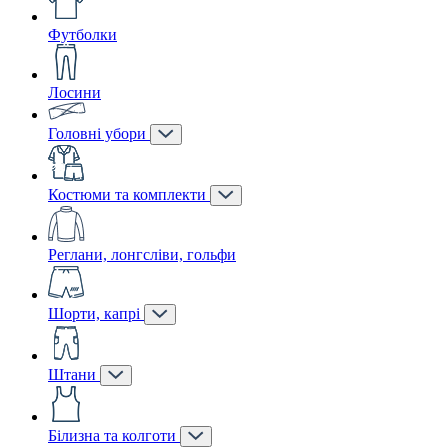
Футболки
Лосини
Головні убори
Костюми та комплекти
Реглани, лонгсліви, гольфи
Шорти, капрі
Штани
Білизна та колготи