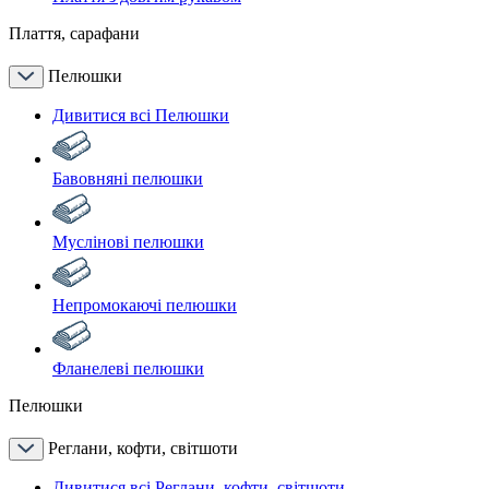
Плаття, сарафани
Пелюшки
Дивитися всі Пелюшки
Бавовняні пелюшки
Муслінові пелюшки
Непромокаючі пелюшки
Фланелеві пелюшки
Пелюшки
Реглани, кофти, світшоти
Дивитися всі Реглани, кофти, світшоти