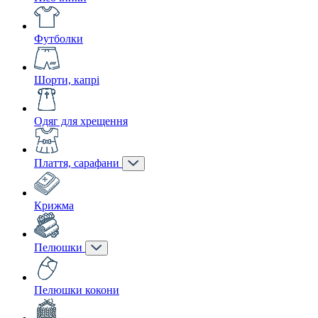
Футболки
Шорти, капрі
Одяг для хрещення
Плаття, сарафани
Крижма
Пелюшки
Пелюшки кокони