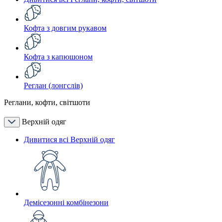
Кофта з довгим рукавом
Кофта з капюшоном
Реглан (лонгслів)
Реглани, кофти, світшоти
Верхній одяг
Дивитися всі Верхній одяг
Демісезонні комбінезони