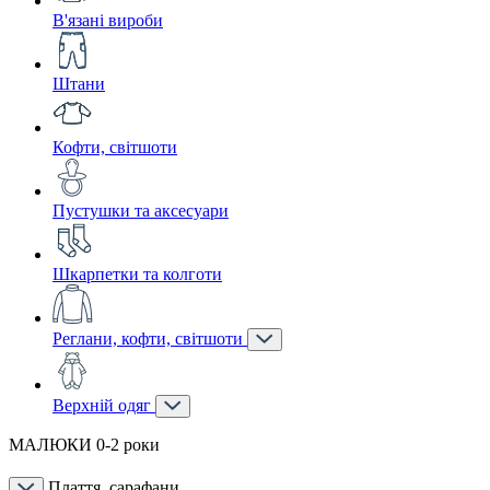
В'язані вироби
Штани
Кофти, світшоти
Пустушки та аксесуари
Шкарпетки та колготи
Реглани, кофти, світшоти
Верхній одяг
МАЛЮКИ 0-2 роки
Плаття, сарафани