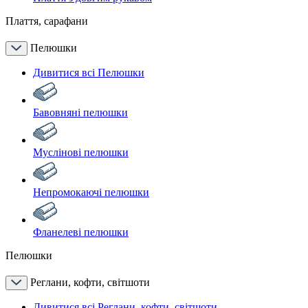
Плаття, сарафани
Пелюшки
Дивитися всі Пелюшки
Бавовняні пелюшки
Муслінові пелюшки
Непромокаючі пелюшки
Фланелеві пелюшки
Пелюшки
Реглани, кофти, світшоти
Дивитися всі Реглани, кофти, світшоти