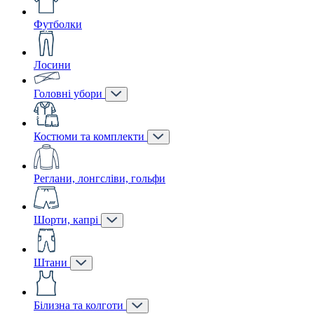
Футболки
Лосини
Головні убори
Костюми та комплекти
Реглани, лонгсліви, гольфи
Шорти, капрі
Штани
Білизна та колготи