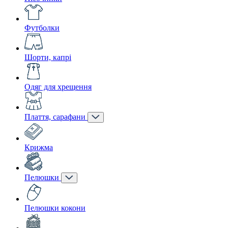
Футболки
Шорти, капрі
Одяг для хрещення
Плаття, сарафани
Крижма
Пелюшки
Пелюшки кокони