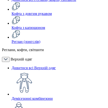
Кофта з довгим рукавом
Кофта з капюшоном
Реглан (лонгслів)
Реглани, кофти, світшоти
Верхній одяг
Дивитися всі Верхній одяг
Демісезонні комбінезони