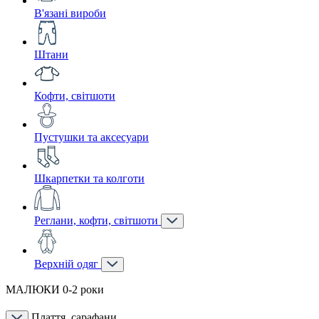
В'язані вироби
Штани
Кофти, світшоти
Пустушки та аксесуари
Шкарпетки та колготи
Реглани, кофти, світшоти
Верхній одяг
МАЛЮКИ 0-2 роки
Плаття, сарафани