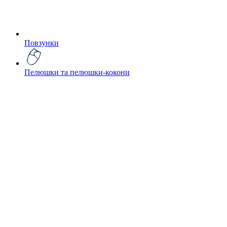
Повзунки
Пелюшки та пелюшки-кокони