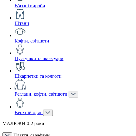
В'язані вироби
Штани
Кофти, світшоти
Пустушки та аксесуари
Шкарпетки та колготи
Реглани, кофти, світшоти
Верхній одяг
МАЛЮКИ 0-2 роки
Плаття, сарафани