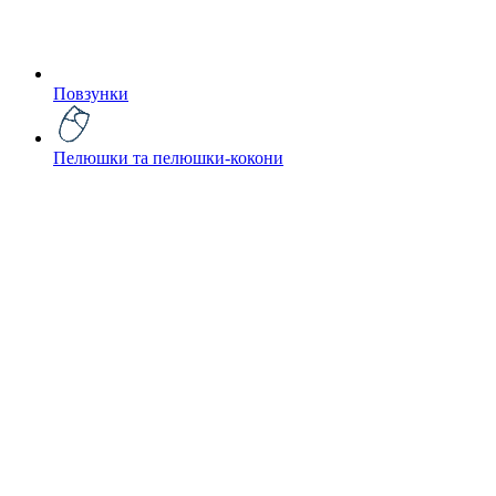
Повзунки
Пелюшки та пелюшки-кокони