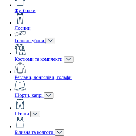
Футболки
Лосини
Головні убори
Костюми та комплекти
Реглани, лонгсліви, гольфи
Шорти, капрі
Штани
Білизна та колготи