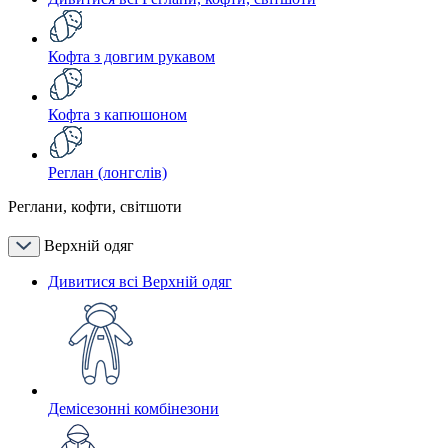
Кофта з довгим рукавом
Кофта з капюшоном
Реглан (лонгслів)
Реглани, кофти, світшоти
Верхній одяг
Дивитися всі Верхній одяг
Демісезонні комбінезони