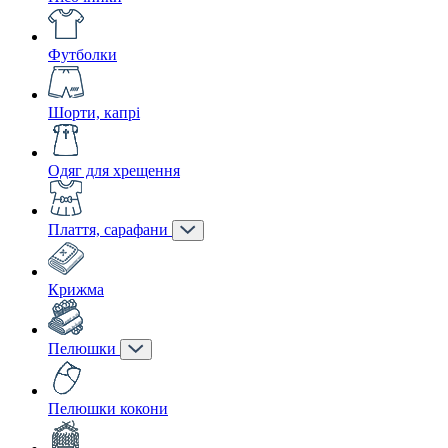
Футболки
Шорти, капрі
Одяг для хрещення
Плаття, сарафани
Крижма
Пелюшки
Пелюшки кокони