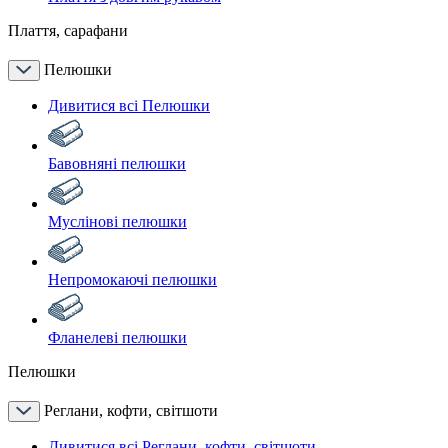
Плаття, сарафани
Пелюшки
Дивитися всі Пелюшки
Бавовняні пелюшки
Муслінові пелюшки
Непромокаючі пелюшки
Фланелеві пелюшки
Пелюшки
Реглани, кофти, світшоти
Дивитися всі Реглани, кофти, світшоти