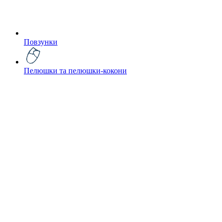
Повзунки
Пелюшки та пелюшки-кокони