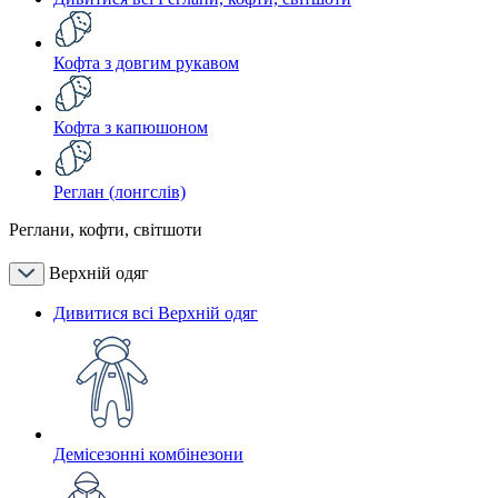
Кофта з довгим рукавом
Кофта з капюшоном
Реглан (лонгслів)
Реглани, кофти, світшоти
Верхній одяг
Дивитися всі Верхній одяг
Демісезонні комбінезони