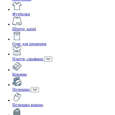
Футболки
Шорти, капрі
Одяг для хрещення
Плаття, сарафани
Крижма
Пелюшки
Пелюшки кокони