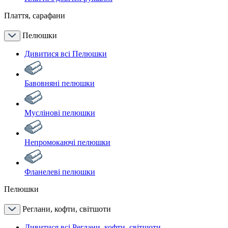
Плаття, сарафани
Пелюшки
Дивитися всі Пелюшки
Бавовняні пелюшки
Муслінові пелюшки
Непромокаючі пелюшки
Фланелеві пелюшки
Пелюшки
Реглани, кофти, світшоти
Дивитися всі Реглани, кофти, світшоти