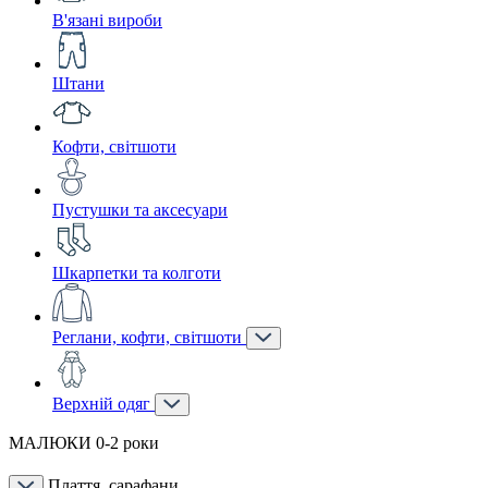
В'язані вироби
Штани
Кофти, світшоти
Пустушки та аксесуари
Шкарпетки та колготи
Реглани, кофти, світшоти
Верхній одяг
МАЛЮКИ 0-2 роки
Плаття, сарафани