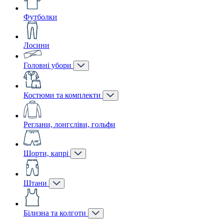
Футболки
Лосини
Головні убори
Костюми та комплекти
Реглани, лонгсліви, гольфи
Шорти, капрі
Штани
Білизна та колготи