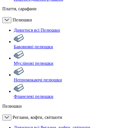
Плаття, сарафани
Пелюшки
Дивитися всі Пелюшки
Бавовняні пелюшки
Муслінові пелюшки
Непромокаючі пелюшки
Фланелеві пелюшки
Пелюшки
Реглани, кофти, світшоти
Дивитися всі Реглани, кофти, світшоти