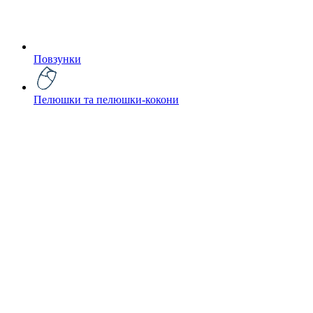
Повзунки
Пелюшки та пелюшки-кокони