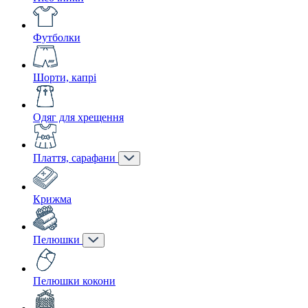
Футболки
Шорти, капрі
Одяг для хрещення
Плаття, сарафани
Крижма
Пелюшки
Пелюшки кокони