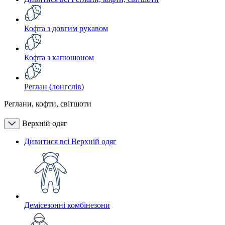
Кофта з довгим рукавом
Кофта з капюшоном
Реглан (лонгслів)
Реглани, кофти, світшоти
Верхній одяг
Дивитися всі Верхній одяг
Демісезонні комбінезони