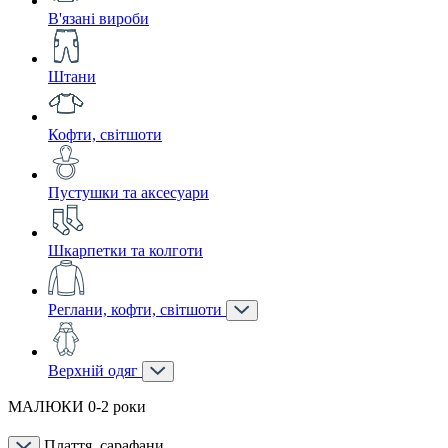
В'язані вироби
Штани
Кофти, світшоти
Пустушки та аксесуари
Шкарпетки та колготи
Реглани, кофти, світшоти
Верхній одяг
МАЛЮКИ 0-2 роки
Плаття, сарафани