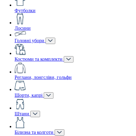
Футболки
Лосини
Головні убори
Костюми та комплекти
Реглани, лонгсліви, гольфи
Шорти, капрі
Штани
Білизна та колготи